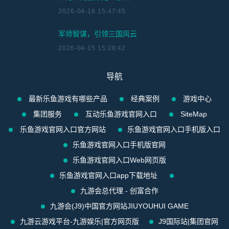
2026-04-16 15:47:45
军师智谋，引领三国风云
2026-04-15 15:28:42
导航
最新乐鱼游戏有哪些产品
经典案例
游戏中心
集团服务
互动乐鱼游戏官网入口
SiteMap
乐鱼游戏官网入口官方网站
乐鱼游戏官网入口手机版入口
乐鱼游戏官网入口手机版官网
乐鱼游戏官网入口Web网页版
乐鱼游戏官网入口app下载地址
九游会总代理 - 创富合作
九游会(J9)中国官方网站JIUYOUHUI GAME
九游云游戏平台-九游娱乐|官方网页版
J9国际站|集团官网