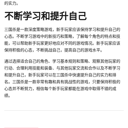
的实力。
不断学习和提升自己
三国杀是一款深度策略游戏，新手玩家应该保持学习和提升自己的
心态。不断学习游戏中的新技巧和策略，了解每个角色的特点和技
能，可以帮助新手玩家更好地应对不同的游戏情况。新手玩家应该
保持积极的心态，不断挑战自己，提高自己的游戏水平。
通过选择适合自己的角色、学习基本规则和策略、观察其他玩家的
行动、合理利用技能和装备、与其他玩家交流和合作以及不断学习
和提升自己，新手玩家可以在三国杀中快速提升自己的实力和排
名。三国杀是一款非常有趣和具有挑战性的游戏，只要保持积极的
心态并不断努力，相信每个新手玩家都能在游戏中取得不错的成
绩。