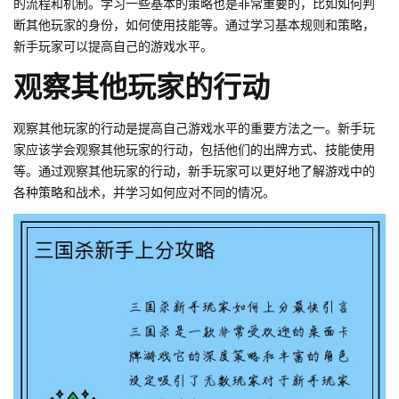
的流程和机制。学习一些基本的策略也是非常重要的，比如如何判
断其他玩家的身份，如何使用技能等。通过学习基本规则和策略，
新手玩家可以提高自己的游戏水平。
观察其他玩家的行动
观察其他玩家的行动是提高自己游戏水平的重要方法之一。新手玩
家应该学会观察其他玩家的行动，包括他们的出牌方式、技能使用
等。通过观察其他玩家的行动，新手玩家可以更好地了解游戏中的
各种策略和战术，并学习如何应对不同的情况。