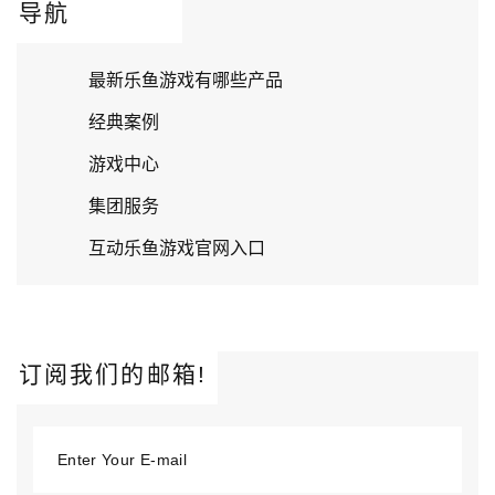
导航
最新乐鱼游戏有哪些产品
经典案例
游戏中心
集团服务
互动乐鱼游戏官网入口
订阅我们的邮箱!
Enter Your E-mail