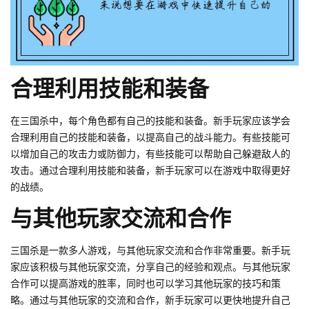
合理利用技能和装备
在三国杀中，每个角色都有自己的技能和装备。新手玩家应该学会
合理利用自己的技能和装备，以提高自己的战斗能力。有些技能可
以增加自己的攻击力或防御力，有些技能可以帮助自己躲避敌人的
攻击。通过合理利用技能和装备，新手玩家可以在游戏中取得更好
的战绩。
与其他玩家交流和合作
三国杀是一款多人游戏，与其他玩家交流和合作非常重要。新手玩
家应该积极与其他玩家交流，分享自己的经验和观点。与其他玩家
合作可以提高游戏的胜率，同时也可以学习其他玩家的技巧和策
略。通过与其他玩家的交流和合作，新手玩家可以更快地提升自己